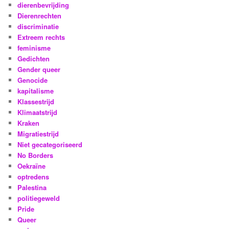
dierenbevrijding
Dierenrechten
discriminatie
Extreem rechts
feminisme
Gedichten
Gender queer
Genocide
kapitalisme
Klassestrijd
Klimaatstrijd
Kraken
Migratiestrijd
Niet gecategoriseerd
No Borders
Oekraïne
optredens
Palestina
politiegeweld
Pride
Queer