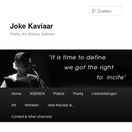
Spring
Spring
naar
naar
Zoek
de
de
primaire
secundaire
Joke Kaviaar
inhoud
inhoud
Poetry, Art, Articles, Activism
Hoofdmenu
Home
AGENDA
Poëzie
Poetry
Liedvertalingen
Art
Verhalen
Joke Kaviaar is..
Contact & other channels