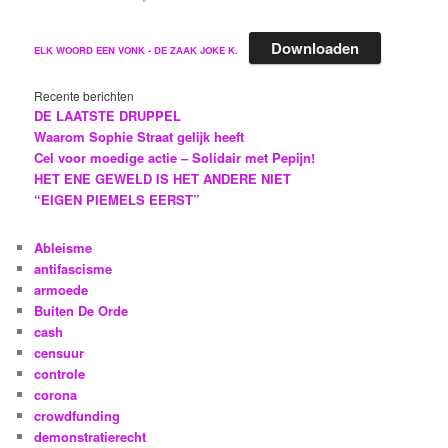
Downloaden
ELK WOORD EEN VONK - DE ZAAK JOKE K.
Recente berichten
DE LAATSTE DRUPPEL
Waarom Sophie Straat gelijk heeft
Cel voor moedige actie – Solidair met Pepijn!
HET ENE GEWELD IS HET ANDERE NIET
“EIGEN PIEMELS EERST”
Ableisme
antifascisme
armoede
Buiten De Orde
cash
censuur
controle
corona
crowdfunding
demonstratierecht