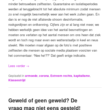
minder betrouwbare zelftesten. Quarantaine en isolatieperiodes
werden al teruggebracht tot het absolute minimum zodat mensen
zo snel mogelijk besmettelijk weer aan het werk zullen gaan. En
dan is er nog de niet aflatende stroom desinformatie,
rookgordijnen en ontkenning. Cijfers zijn er al lang niet meer, we
hebben werkelijk geen idee van het aantal besmettingen en
moeten ons verlaten op het aantal mensen om ons heen dat ziek
wordt en toch nog maar even een wattenstaafje in keel en neus
steekt. We moeten maar afgaan op de foto’s met positieve
zelftesten die mensen op sociale media plaatsen voorzien van
het commentaar: “Nee he!??” Dat geeft enige indicatie.
Lees verder
→
Geplaatst in
armoede
,
corona
,
Extreem rechts
,
kapitalisme
,
Klassestrijd
Geweld of geen geweld? De
vraag mag niet eens gesteld!