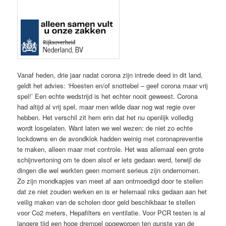
Vanaf heden, drie jaar nadat corona zijn intrede deed in dit land,
geldt het advies: ‘Hoesten en/of snottebel – geef corona maar vrij
spel!’ Een echte wedstrijd is het echter nooit geweest. Corona
had altijd al vrij spel, maar men wilde daar nog wat regie over
hebben. Het verschil zit hem erin dat het nu openlijk volledig
wordt losgelaten. Want laten we wel wezen: de niet zo echte
lockdowns en de avondklok hadden weinig met coronapreventie
te maken, alleen maar met controle. Het was allemaal een grote
schijnvertoning om te doen alsof er iets gedaan werd, terwijl de
dingen die wel werkten geen moment serieus zijn ondernomen.
Zo zijn mondkapjes van meet af aan ontmoedigd door te stellen
dat ze niet zouden werken en is er helemaal niks gedaan aan het
veilig maken van de scholen door geld beschikbaar te stellen
voor Co2 meters, Hepafilters en ventilatie. Voor PCR testen is al
langere tijd een hoge drempel opgeworpen ten gunste van de