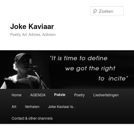
Spring
naar
Zoek
de
primaire
Joke Kaviaar
inhoud
Poetry, Art, Articles, Activism
Hoofdmenu
Poëzie
Home
AGENDA
Poetry
Liedvertalingen
Art
Verhalen
Joke Kaviaar is..
Contact & other channels