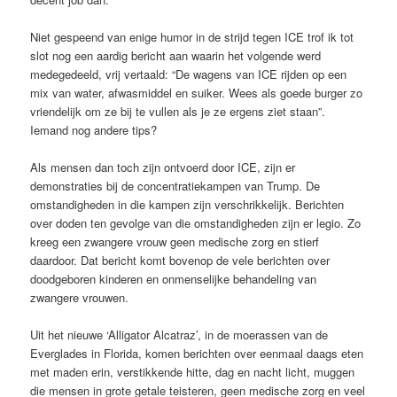
Niet gespeend van enige humor in de strijd tegen ICE trof ik tot
slot nog een aardig bericht aan waarin het volgende werd
medegedeeld, vrij vertaald: “De wagens van ICE rijden op een
mix van water, afwasmiddel en suiker. Wees als goede burger zo
vriendelijk om ze bij te vullen als je ze ergens ziet staan”.
Iemand nog andere tips?
Als mensen dan toch zijn ontvoerd door ICE, zijn er
demonstraties bij de concentratiekampen van Trump. De
omstandigheden in die kampen zijn verschrikkelijk. Berichten
over doden ten gevolge van die omstandigheden zijn er legio. Zo
kreeg een zwangere vrouw geen medische zorg en stierf
daardoor. Dat bericht komt bovenop de vele berichten over
doodgeboren kinderen en onmenselijke behandeling van
zwangere vrouwen.
Uit het nieuwe ‘Alligator Alcatraz’, in de moerassen van de
Everglades in Florida, komen berichten over eenmaal daags eten
met maden erin, verstikkende hitte, dag en nacht licht, muggen
die mensen in grote getale teisteren, geen medische zorg en veel