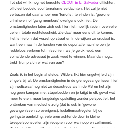
Tot slot wil ik nog het beruchte
CECOT in El Salvador
uitlichten,
officieel bedoeld voor terrorisme verdachten. Het zal je niet
verbazen dat daar amper een ‘terrorist’ te vinden is. ‘gewone
criminelen’ of ‘gang members’ overigens ook niet. De
omstandigheden laten zich ook hier niet moeilijk raden: overvolle
cellen, totale rechteloosheid. Zie daar maar eens uit te komen.
Het is hierom dat verzet op straat en in de wijken zo cruciaal is,
want eenmaal in de handen van de deportatiemachine ben je
reddeloos verloren tot misschien, als je geluk hebt, een
volhardende advocaat je zaak weet te winnen. Maar dan nog…
trekt Trump zich er wat van aan?
Zoals ik in het begin al stelde: Wilders likt hier ongetwijfeld zijn
vingers bij af. De omstandigheden in de grensgevangenissen hier
zijn weliswaar nog niet zo desastreus als in de VS en het zijn
nog geen kampen met stapelbedden en je krijgt in elk geval wat
meer te eten, maar langdurige opsluiting zonder perspectief, het
ontbreken van medische zorg (dat is ook in ‘gewone’
gevangenissen zo overigens), isolatiemaatregelen bij de
geringste aanleiding, vele uren achter de deur in kleine
tweepersoonscellen zijn recepten voor wanhoop en zelfmoord.