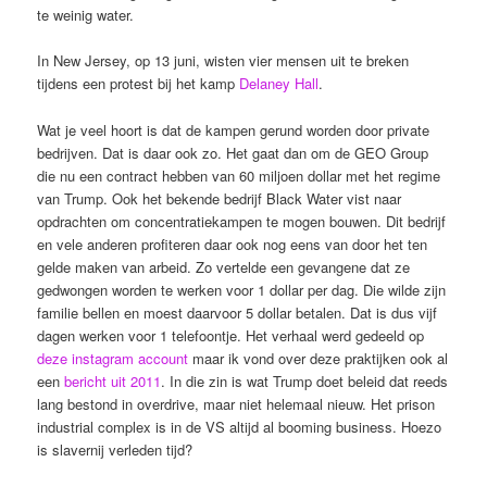
te weinig water.
In New Jersey, op 13 juni, wisten vier mensen uit te breken
tijdens een protest bij het kamp
Delaney Hall
.
Wat je veel hoort is dat de kampen gerund worden door private
bedrijven. Dat is daar ook zo. Het gaat dan om de GEO Group
die nu een contract hebben van 60 miljoen dollar met het regime
van Trump. Ook het bekende bedrijf Black Water vist naar
opdrachten om concentratiekampen te mogen bouwen. Dit bedrijf
en vele anderen profiteren daar ook nog eens van door het ten
gelde maken van arbeid. Zo vertelde een gevangene dat ze
gedwongen worden te werken voor 1 dollar per dag. Die wilde zijn
familie bellen en moest daarvoor 5 dollar betalen. Dat is dus vijf
dagen werken voor 1 telefoontje. Het verhaal werd gedeeld op
deze instagram account
maar ik vond over deze praktijken ook al
een
bericht uit 2011
. In die zin is wat Trump doet beleid dat reeds
lang bestond in overdrive, maar niet helemaal nieuw. Het prison
industrial complex is in de VS altijd al booming business. Hoezo
is slavernij verleden tijd?