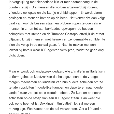
In vergelijking met Neederland lijkt er meer samenhang in de
buurten te zijn. Die mensen die worden afgevoerd zijn buren,
vrienden, collega’s en die laat je niet kidnappen. Er wordt alarm
geslagen en mensen komen op de been. Het verzet dat dan volgt
gaat van voor de bussen staan en proberen open te doen als er
mensen in zitten tot aan barricades opwerpen, de bussen
bekogelen met stenen en de Trumpse Gestapo letterlijk de straat
uitjagen. Er zijn mensen met helmen en zelfgemaakte schilden te
zien die volop in de aanval gaan. ‘s Nachts maken mensen
lawaai bij hotels waar ICE agenten verblijven, zodat ze geen oog
dicht doen.
Maar er wordt ook onderzoek gedaan: wie zijn die in militaristisch
uniform gehesen klootzakken die hele gezinnen in de vroege
morgen meenemen en kinderen van hun ouders scheiden om ze
te laten opsluiten in dodelijke kampen en deporteren naar ‘derde
landen’ waar ze niet eens wortels hebben. Zo kunnen er ineens
activisten op de stoep van een ICE agent staan. Dan weet die
ook eens hoe het is. Doxxing? Intimidatie? Het zal me een
rotzorg zijn. Wie kaatst kan de bal verwachten. Get a life and a
decent job dan.