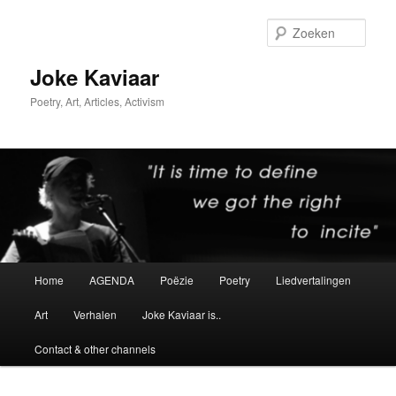
Spring
naar
Zoek
de
primaire
Joke Kaviaar
inhoud
Poetry, Art, Articles, Activism
Hoofdmenu
Home
AGENDA
Poëzie
Poetry
Liedvertalingen
Art
Verhalen
Joke Kaviaar is..
Contact & other channels