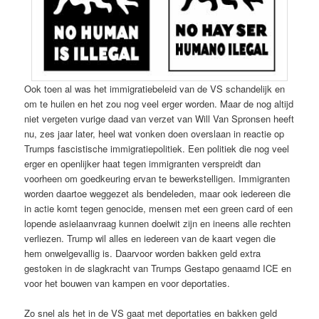
Ook toen al was het immigratiebeleid van de VS schandelijk en
om te huilen en het zou nog veel erger worden. Maar de nog altijd
niet vergeten vurige daad van verzet van Will Van Spronsen heeft
nu, zes jaar later, heel wat vonken doen overslaan in reactie op
Trumps fascistische immigratiepolitiek. Een politiek die nog veel
erger en openlijker haat tegen immigranten verspreidt dan
voorheen om goedkeuring ervan te bewerkstelligen. Immigranten
worden daartoe weggezet als bendeleden, maar ook iedereen die
in actie komt tegen genocide, mensen met een green card of een
lopende asielaanvraag kunnen doelwit zijn en ineens alle rechten
verliezen. Trump wil alles en iedereen van de kaart vegen die
hem onwelgevallig is. Daarvoor worden bakken geld extra
gestoken in de slagkracht van Trumps Gestapo genaamd ICE en
voor het bouwen van kampen en voor deportaties.
Zo snel als het in de VS gaat met deportaties en bakken geld