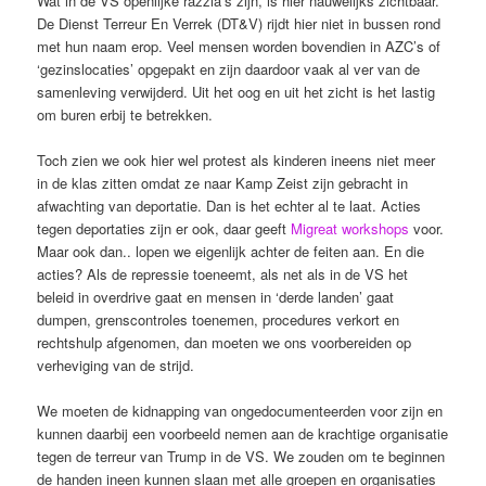
Wat in de VS openlijke razzia’s zijn, is hier nauwelijks zichtbaar.
De Dienst Terreur En Verrek (DT&V) rijdt hier niet in bussen rond
met hun naam erop. Veel mensen worden bovendien in AZC’s of
‘gezinslocaties’ opgepakt en zijn daardoor vaak al ver van de
samenleving verwijderd. Uit het oog en uit het zicht is het lastig
om buren erbij te betrekken.
Toch zien we ook hier wel protest als kinderen ineens niet meer
in de klas zitten omdat ze naar Kamp Zeist zijn gebracht in
afwachting van deportatie. Dan is het echter al te laat. Acties
tegen deportaties zijn er ook, daar geeft
Migreat workshops
voor.
Maar ook dan.. lopen we eigenlijk achter de feiten aan. En die
acties? Als de repressie toeneemt, als net als in de VS het
beleid in overdrive gaat en mensen in ‘derde landen’ gaat
dumpen, grenscontroles toenemen, procedures verkort en
rechtshulp afgenomen, dan moeten we ons voorbereiden op
verheviging van de strijd.
We moeten de kidnapping van ongedocumenteerden voor zijn en
kunnen daarbij een voorbeeld nemen aan de krachtige organisatie
tegen de terreur van Trump in de VS. We zouden om te beginnen
de handen ineen kunnen slaan met alle groepen en organisaties