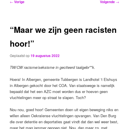
Bericht
←
Vorige
Volgende
→
navigatie
“Maar we zijn geen racisten
hoor!”
Geplaatst op
19 augustus 2022
TW/CW racisme/seksisme in geciteerd taalgebr**k.
Hoera! In Albergen, gemeente Tubbergen is Landhotel ‘t Elshuys
in Albergen gekocht door het COA. Van staatswege is namelijk
bepaald dat het een AZC moet worden dus er hoeven geen
vluchtelingen meer op straat te slapen. Toch?
Nou nou, goed hoor! Gemeenten doen uit eigen beweging niks en
willen alleen Oekraïense vluchtelingen opvangen. Van Den Burg
die over detentie en deportaties gaat vindt dat dan wel weer best,
maar het mag jammer genoeg niet. Nou, dan maar zo, met