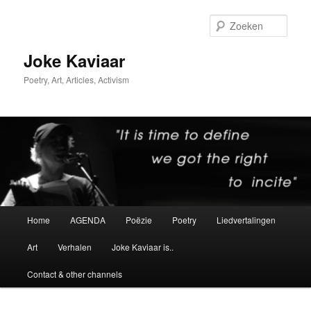
Spring
naar
Zoek
de
primaire
Joke Kaviaar
inhoud
Poetry, Art, Articles, Activism
Hoofdmenu
Home
AGENDA
Poëzie
Poetry
Liedvertalingen
Art
Verhalen
Joke Kaviaar is..
Contact & other channels