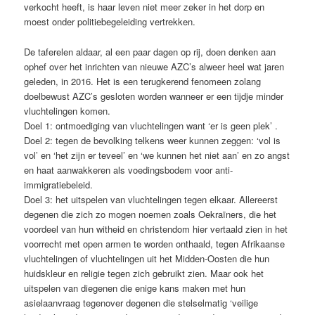
verkocht heeft, is haar leven niet meer zeker in het dorp en
moest onder politiebegeleiding vertrekken.
De taferelen aldaar, al een paar dagen op rij, doen denken aan
ophef over het inrichten van nieuwe AZC’s alweer heel wat jaren
geleden, in 2016. Het is een terugkerend fenomeen zolang
doelbewust AZC’s gesloten worden wanneer er een tijdje minder
vluchtelingen komen.
Doel 1: ontmoediging van vluchtelingen want ‘er is geen plek’ .
Doel 2: tegen de bevolking telkens weer kunnen zeggen: ‘vol is
vol’ en ‘het zijn er teveel’ en ‘we kunnen het niet aan’ en zo angst
en haat aanwakkeren als voedingsbodem voor anti-
immigratiebeleid.
Doel 3: het uitspelen van vluchtelingen tegen elkaar. Allereerst
degenen die zich zo mogen noemen zoals Oekraïners, die het
voordeel van hun witheid en christendom hier vertaald zien in het
voorrecht met open armen te worden onthaald, tegen Afrikaanse
vluchtelingen of vluchtelingen uit het Midden-Oosten die hun
huidskleur en religie tegen zich gebruikt zien. Maar ook het
uitspelen van diegenen die enige kans maken met hun
asielaanvraag tegenover degenen die stelselmatig ‘veilige