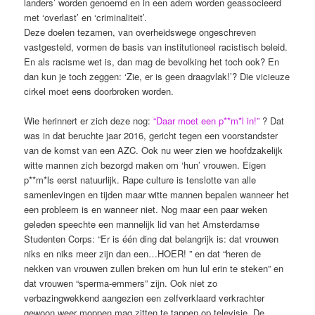
landers’ worden genoemd en in een adem worden geassocieerd
met ‘overlast’ en ‘criminaliteit’.
Deze doelen tezamen, van overheidswege ongeschreven
vastgesteld, vormen de basis van institutioneel racistisch beleid.
En als racisme wet is, dan mag de bevolking het toch ook? En
dan kun je toch zeggen: ‘Zie, er is geen draagvlak!’? Die vicieuze
cirkel moet eens doorbroken worden.
Wie herinnert er zich deze nog:
“Daar moet een p**m*l in!”
? Dat
was in dat beruchte jaar 2016, gericht tegen een voorstandster
van de komst van een AZC. Ook nu weer zien we hoofdzakelijk
witte mannen zich bezorgd maken om ‘hun’ vrouwen. Eigen
p**m*ls eerst natuurlijk. Rape culture is tenslotte van alle
samenlevingen en tijden maar witte mannen bepalen wanneer het
een probleem is en wanneer niet. Nog maar een paar weken
geleden speechte een mannelijk lid van het Amsterdamse
Studenten Corps: “Er is één ding dat belangrijk is: dat vrouwen
niks en niks meer zijn dan een…HOER! ” en dat “heren de
nekken van vrouwen zullen breken om hun lul erin te steken” en
dat vrouwen “sperma-emmers” zijn. Ook niet zo
verbazingwekkend aangezien een zelfverklaard verkrachter
gewoon weer moppen mag zitten te tappen op televisie. De