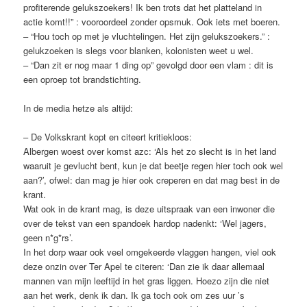
profiterende gelukszoekers! Ik ben trots dat het platteland in
actie komt!!” : vooroordeel zonder opsmuk. Ook iets met boeren.
– “Hou toch op met je vluchtelingen. Het zijn gelukszoekers.” :
gelukzoeken is slegs voor blanken, kolonisten weet u wel.
– “Dan zit er nog maar 1 ding op” gevolgd door een vlam : dit is
een oproep tot brandstichting.
In de media hetze als altijd:
– De Volkskrant kopt en citeert kritiekloos:
Albergen woest over komst azc: ‘Als het zo slecht is in het land
waaruit je gevlucht bent, kun je dat beetje regen hier toch ook wel
aan?’, ofwel: dan mag je hier ook creperen en dat mag best in de
krant.
Wat ook in de krant mag, is deze uitspraak van een inwoner die
over de tekst van een spandoek hardop nadenkt: ‘Wel jagers,
geen n*g*rs’.
In het dorp waar ook veel omgekeerde vlaggen hangen, viel ook
deze onzin over Ter Apel te citeren: ‘Dan zie ik daar allemaal
mannen van mijn leeftijd in het gras liggen. Hoezo zijn die niet
aan het werk, denk ik dan. Ik ga toch ook om zes uur ’s