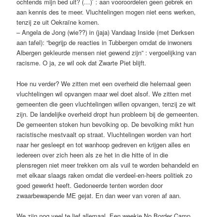
ochtends mijn bed uit? (…)’ : aan vooroordelen geen gebrek en
aan kennis des te meer. Vluchtelingen mogen niet eens werken,
tenzij ze uit Oekraïne komen.
– Angela de Jong (wie??) in (jaja) Vandaag Inside (met Derksen
aan tafel): “begrijp de reacties in Tubbergen omdat de inwoners
Albergen gekleurde mensen niet gewend zijn” : vergoelijking van
racisme. O ja, ze wil ook dat Zwarte Piet blijft.
Hoe nu verder? We zitten met een overheid die helemaal geen
vluchtelingen wil opvangen maar wel doet alsof. We zitten met
gemeenten die geen vluchtelingen willen opvangen, tenzij ze wit
zijn. De landelijke overheid dropt hun probleem bij de gemeenten.
De gemeenten stoken hun bevolking op. De bevolking mikt hun
racistische mestvaalt op straat. Vluchtelingen worden van hort
naar her gesleept en tot wanhoop gedreven en krijgen alles en
iedereen over zich heen als ze het in die hitte of in die
plensregen niet meer trekken om als vuil te worden behandeld en
met elkaar slaags raken omdat die verdeel-en-heers politiek zo
goed gewerkt heeft. Gedoneerde tenten worden door
zwaarbewapende ME gejat. En dan weer van voren af aan.
We zijn nog veel te lief allemaal. Een weekje No Border Camp