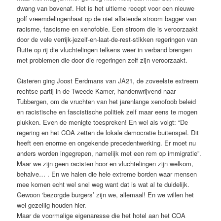
dwang van bovenaf. Het is het ultieme recept voor een nieuwe
golf vreemdelingenhaat op de niet aflatende stroom bagger van
racisme, fascisme en xenofobie. Een stroom die is veroorzaakt
door de vele verrijk-jezelf-en-laat-de-rest-stikken regeringen van
Rutte op rij die vluchtelingen telkens weer in verband brengen
met problemen die door die regeringen zelf zijn veroorzaakt.
Gisteren ging Joost Eerdmans van JA21, de zoveelste extreem
rechtse partij in de Tweede Kamer, handenwrijvend naar
Tubbergen, om de vruchten van het jarenlange xenofoob beleid
en racistische en fascistische politiek zelf maar eens te mogen
plukken. Even de menigte toespreken! En wel als volgt: “De
regering en het COA zetten de lokale democratie buitenspel. Dit
heeft een enorme en ongekende precedentwerking. Er moet nu
anders worden ingegrepen, namelijk met een rem op immigratie”.
Maar we zijn geen racisten hoor en vluchtelingen zijn welkom,
behalve… . En we halen die hele extreme borden waar mensen
mee komen echt wel snel weg want dat is wat al te duidelijk.
Gewoon ‘bezorgde burgers’ zijn we, allemaal! En we willen het
wel gezellig houden hier.
Maar de voormalige eigenaresse die het hotel aan het COA