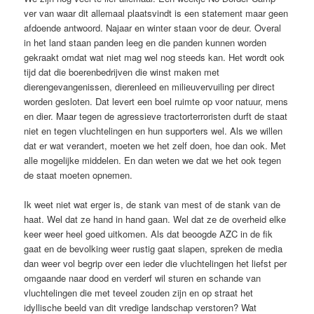
ver van waar dit allemaal plaatsvindt is een statement maar geen
afdoende antwoord. Najaar en winter staan voor de deur. Overal
in het land staan panden leeg en die panden kunnen worden
gekraakt omdat wat niet mag wel nog steeds kan. Het wordt ook
tijd dat die boerenbedrijven die winst maken met
dierengevangenissen, dierenleed en milieuvervuiling per direct
worden gesloten. Dat levert een boel ruimte op voor natuur, mens
en dier. Maar tegen de agressieve tractorterroristen durft de staat
niet en tegen vluchtelingen en hun supporters wel. Als we willen
dat er wat verandert, moeten we het zelf doen, hoe dan ook. Met
alle mogelijke middelen. En dan weten we dat we het ook tegen
de staat moeten opnemen.
Ik weet niet wat erger is, de stank van mest of de stank van de
haat. Wel dat ze hand in hand gaan. Wel dat ze de overheid elke
keer weer heel goed uitkomen. Als dat beoogde AZC in de fik
gaat en de bevolking weer rustig gaat slapen, spreken de media
dan weer vol begrip over een ieder die vluchtelingen het liefst per
omgaande naar dood en verderf wil sturen en schande van
vluchtelingen die met teveel zouden zijn en op straat het
idyllische beeld van dit vredige landschap verstoren? Wat