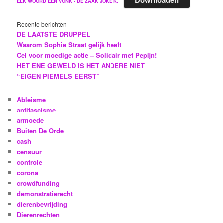
Downloaden
ELK WOORD EEN VONK - DE ZAAK JOKE K.
Recente berichten
DE LAATSTE DRUPPEL
Waarom Sophie Straat gelijk heeft
Cel voor moedige actie – Solidair met Pepijn!
HET ENE GEWELD IS HET ANDERE NIET
“EIGEN PIEMELS EERST”
Ableisme
antifascisme
armoede
Buiten De Orde
cash
censuur
controle
corona
crowdfunding
demonstratierecht
dierenbevrijding
Dierenrechten