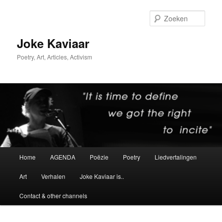
Spring
Spring
naar
naar
Zoek
de
de
primaire
secundaire
Joke Kaviaar
inhoud
inhoud
Poetry, Art, Articles, Activism
Hoofdmenu
Home
AGENDA
Poëzie
Poetry
Liedvertalingen
Art
Verhalen
Joke Kaviaar is..
Contact & other channels