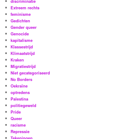
discriminatie
Extreem rechts
feminisme
Gedichten
Gender queer
Genocide
kapitalisme
Klassestrijd
Klimaatstrijd
Kraken
Migratiestrijd
Niet gecategoriseerd
No Borders
Oekraïne
optredens
Palestina
politiegeweld
Pride
Queer
racisme
Repressie
Tekeningen