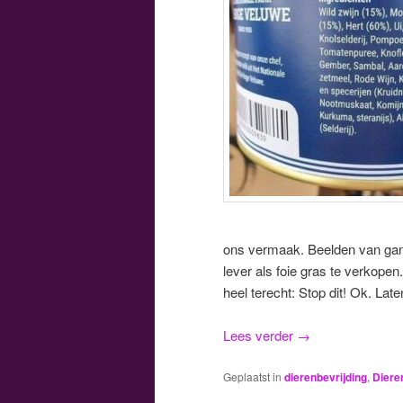
ons vermaak. Beelden van ga
lever als foie gras te verkop
heel terecht: Stop dit! Ok. Lat
Lees verder
→
Geplaatst in
dierenbevrijding
,
Diere