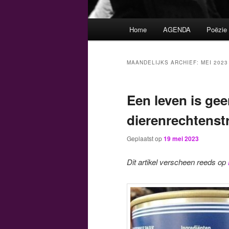
Hoofdmenu
Home
AGENDA
Poëzie
MAANDELIJKS ARCHIEF:
MEI 2023
Een leven is gee
dierenrechtenstr
Geplaatst op
19 mei 2023
Dit artikel verscheen reeds op