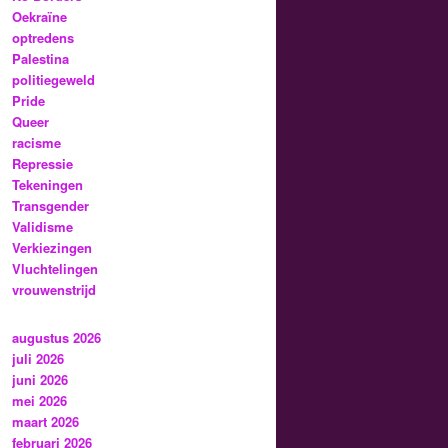
Oekraïne
optredens
Palestina
politiegeweld
Pride
Queer
racisme
Repressie
Tekeningen
Transgender
Validisme
Verkiezingen
Vluchtelingen
vrouwenstrijd
augustus 2026
juli 2026
juni 2026
mei 2026
maart 2026
februari 2026