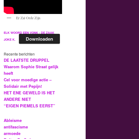
Er Zal Orde Zijn
ELK WOORD EEN VONK - DE ZAAK
Downloaden
JOKE K.
Recente berichten
DE LAATSTE DRUPPEL
Waarom Sophie Straat gelijk
heeft
Cel voor moedige actie –
Solidair met Pepijn!
HET ENE GEWELD IS HET
ANDERE NIET
“EIGEN PIEMELS EERST”
Ableisme
antifascisme
armoede