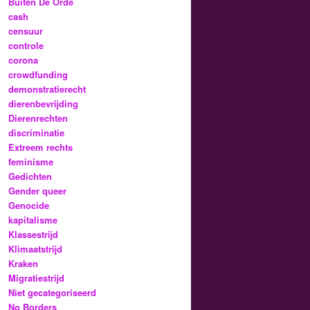
Buiten De Orde
cash
censuur
controle
corona
crowdfunding
demonstratierecht
dierenbevrijding
Dierenrechten
discriminatie
Extreem rechts
feminisme
Gedichten
Gender queer
Genocide
kapitalisme
Klassestrijd
Klimaatstrijd
Kraken
Migratiestrijd
Niet gecategoriseerd
No Borders