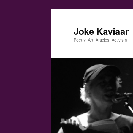
Spring
Spring
naar
naar
de
de
Joke Kaviaar
primaire
secundaire
Poetry, Art, Articles, Activism
inhoud
inhoud