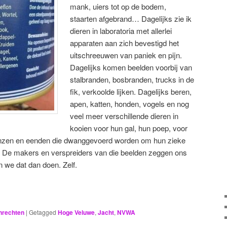
mank, uiers tot op de bodem,
staarten afgebrand… Dagelijks zie ik
dieren in laboratoria met allerlei
apparaten aan zich bevestigd het
uitschreeuwen van paniek en pijn.
Dagelijks komen beelden voorbij van
stalbranden, bosbranden, trucks in de
fik, verkoolde lijken. Dagelijks beren,
apen, katten, honden, vogels en nog
veel meer verschillende dieren in
kooien voor hun gal, hun poep, voor
nzen en eenden die dwanggevoerd worden om hun zieke
en. De makers en verspreiders van die beelden zeggen ons
en we dat dan doen. Zelf.
nrechten
|
Getagged
Hoge Veluwe
,
Jacht
,
NVWA