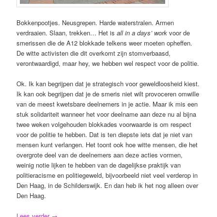
Bokkenpootjes. Neusgrepen. Harde waterstralen. Armen
verdraaien. Slaan, trekken… Het is
all in a days’ work
voor de
smerissen die de A12 blokkade telkens weer moeten opheffen.
De witte activisten die dit overkomt zijn stomverbaasd,
verontwaardigd, maar hey, we hebben wel respect voor de politie.
Ok. Ik kan begrijpen dat je strategisch voor geweldloosheid kiest.
Ik kan ook begrijpen dat je de smeris niet wilt provoceren omwille
van de meest kwetsbare deelnemers in je actie. Maar ik mis een
stuk solidariteit wanneer het voor deelname aan deze nu al bijna
twee weken volgehouden blokkades voorwaarde is om respect
voor de politie te hebben. Dat is ten diepste iets dat je niet van
mensen kunt verlangen. Het toont ook hoe witte mensen, die het
overgrote deel van de deelnemers aan deze acties vormen,
weinig notie lijken te hebben van de dagelijkse praktijk van
politieracisme en politiegeweld, bijvoorbeeld niet veel verderop in
Den Haag, in de Schilderswijk. En dan heb ik het nog alleen over
Den Haag.
Lees verder
→