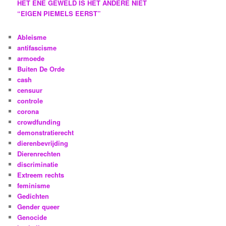
HET ENE GEWELD IS HET ANDERE NIET
“EIGEN PIEMELS EERST”
Ableisme
antifascisme
armoede
Buiten De Orde
cash
censuur
controle
corona
crowdfunding
demonstratierecht
dierenbevrijding
Dierenrechten
discriminatie
Extreem rechts
feminisme
Gedichten
Gender queer
Genocide