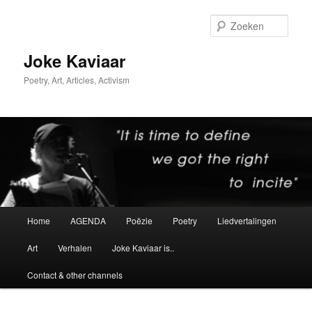
Spring
Spring
naar
naar
Zoek
de
de
primaire
secundaire
Joke Kaviaar
inhoud
inhoud
Poetry, Art, Articles, Activism
Hoofdmenu
Home
AGENDA
Poëzie
Poetry
Liedvertalingen
Art
Verhalen
Joke Kaviaar is..
Contact & other channels