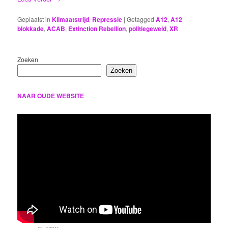
Geplaatst in
Klimaatstrijd
,
Repressie
|
Getagged
A12
,
A12
blokkade
,
ACAB
,
Extinction Rebellion
,
politiegeweld
,
XR
Zoeken
Zoeken
NAAR OUDE WEBSITE