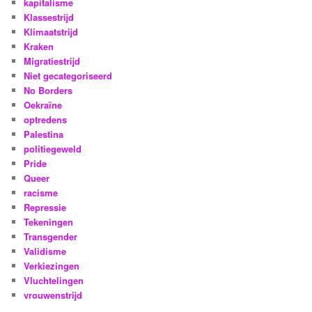
kapitalisme
Klassestrijd
Klimaatstrijd
Kraken
Migratiestrijd
Niet gecategoriseerd
No Borders
Oekraïne
optredens
Palestina
politiegeweld
Pride
Queer
racisme
Repressie
Tekeningen
Transgender
Validisme
Verkiezingen
Vluchtelingen
vrouwenstrijd