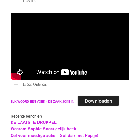
PlaSTIK
Er Zal Orde Zijn
Downloaden
ELK WOORD EEN VONK - DE ZAAK JOKE K.
Recente berichten
DE LAATSTE DRUPPEL
Waarom Sophie Straat gelijk heeft
Cel voor moedige actie – Solidair met Pepijn!