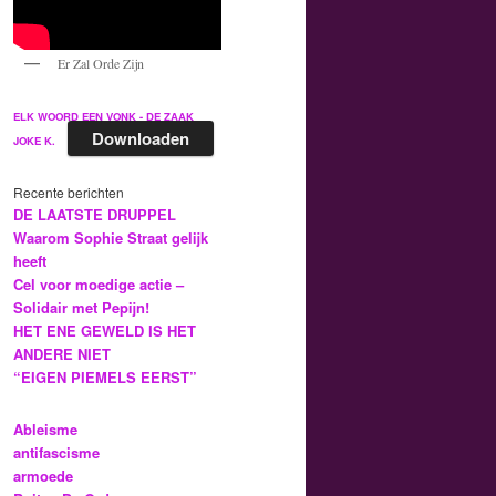
Er Zal Orde Zijn
ELK WOORD EEN VONK - DE ZAAK
Downloaden
JOKE K.
Recente berichten
DE LAATSTE DRUPPEL
Waarom Sophie Straat gelijk
heeft
Cel voor moedige actie –
Solidair met Pepijn!
HET ENE GEWELD IS HET
ANDERE NIET
“EIGEN PIEMELS EERST”
Ableisme
antifascisme
armoede