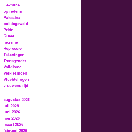
Oekraïne
optredens
Palestina
politiegeweld
Pride
Queer
racisme
Repressie
Tekeningen
Transgender
Validisme
Verkiezingen
Vluchtelingen
vrouwenstrijd
augustus 2026
juli 2026
juni 2026
mei 2026
maart 2026
februari 2026