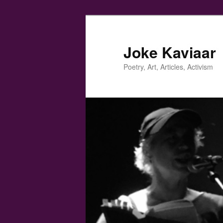
Spring
Spring
naar
naar
de
de
Joke Kaviaar
primaire
secundaire
Poetry, Art, Articles, Activism
inhoud
inhoud