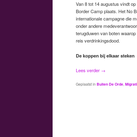
Van 8 tot 14 augustus vindt op
Border Camp plaats. Het No Bo
internationale campagne die m
onder andere medeverantwoorde
terugduwen van boten waarop vl
reis verdrinkingsdood.
De koppen bij elkaar steken
Lees verder
→
Geplaatst in
Buiten De Orde
,
Migrati