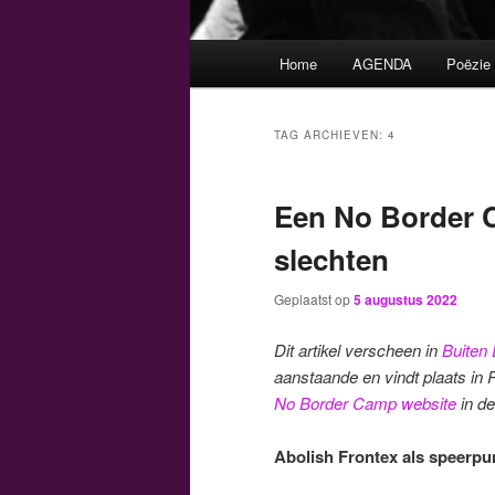
Hoofdmenu
Home
AGENDA
Poëzie
TAG ARCHIEVEN:
4
Een No Border 
slechten
Geplaatst op
5 augustus 2022
Dit artikel verscheen in
Buiten
aanstaande en vindt plaats i
No Border Camp website
in de
Abolish Frontex als speerpun