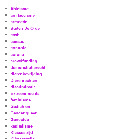
Ableisme
antifascisme
armoede
Buiten De Orde
cash
censuur
controle
corona
crowdfunding
demonstratierecht
dierenbevrijding
Dierenrechten
discriminatie
Extreem rechts
feminisme
Gedichten
Gender queer
Genocide
kapitalisme
Klassestrijd
Klimaatstrijd