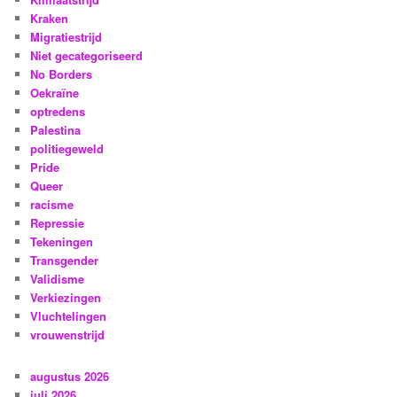
Kraken
Migratiestrijd
Niet gecategoriseerd
No Borders
Oekraïne
optredens
Palestina
politiegeweld
Pride
Queer
racisme
Repressie
Tekeningen
Transgender
Validisme
Verkiezingen
Vluchtelingen
vrouwenstrijd
augustus 2026
juli 2026