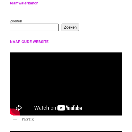
teamwaterkanon
Zoeken
Zoeken
NAAR OUDE WEBSITE
PlaSTIK