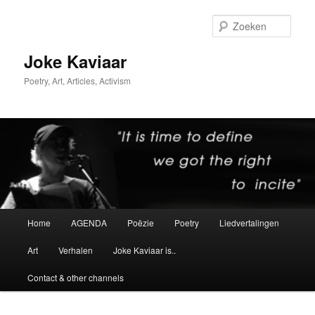
Spring
Spring
naar
naar
Zoek
de
de
primaire
secundaire
Joke Kaviaar
inhoud
inhoud
Poetry, Art, Articles, Activism
Hoofdmenu
Home
AGENDA
Poëzie
Poetry
Liedvertalingen
Art
Verhalen
Joke Kaviaar is..
Contact & other channels