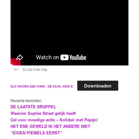
Er Zal Orde Zijn
Downloaden
ELK WOORD EEN VONK - DE ZAAK JOKE K.
Recente berichten
DE LAATSTE DRUPPEL
Waarom Sophie Straat gelijk heeft
Cel voor moedige actie – Solidair met Pepijn!
HET ENE GEWELD IS HET ANDERE NIET
“EIGEN PIEMELS EERST”