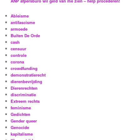
ANP afpersburo wil geld van me zien – help procederen!
Ableisme
antifascisme
armoede
Buiten De Orde
cash
censuur
controle
corona
crowdfunding
demonstratierecht
dierenbevrijding
Dierenrechten
discriminatie
Extreem rechts
feminisme
Gedichten
Gender queer
Genocide
kapitalisme