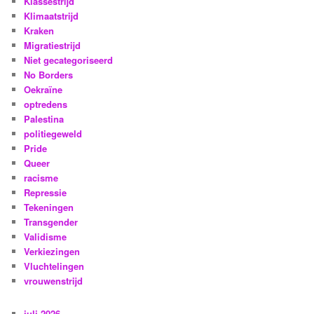
Klassestrijd
Klimaatstrijd
Kraken
Migratiestrijd
Niet gecategoriseerd
No Borders
Oekraïne
optredens
Palestina
politiegeweld
Pride
Queer
racisme
Repressie
Tekeningen
Transgender
Validisme
Verkiezingen
Vluchtelingen
vrouwenstrijd
juli 2026