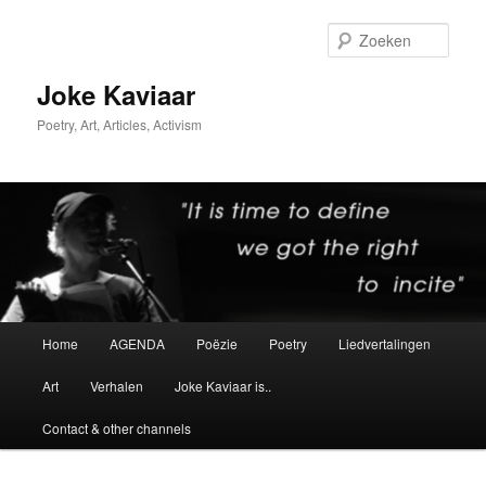
Spring
Spring
naar
naar
Zoek
de
de
primaire
secundaire
Joke Kaviaar
inhoud
inhoud
Poetry, Art, Articles, Activism
Hoofdmenu
Home
AGENDA
Poëzie
Poetry
Liedvertalingen
Art
Verhalen
Joke Kaviaar is..
Contact & other channels