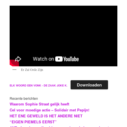
Er Zal Orde Zijn
Downloaden
ELK WOORD EEN VONK - DE ZAAK JOKE K.
Recente berichten
Waarom Sophie Straat gelijk heeft
Cel voor moedige actie – Solidair met Pepijn!
HET ENE GEWELD IS HET ANDERE NIET
“EIGEN PIEMELS EERST”