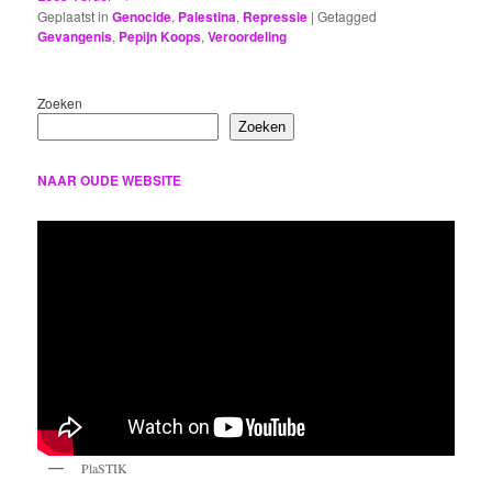
Geplaatst in
Genocide
,
Palestina
,
Repressie
|
Getagged
Gevangenis
,
Pepijn Koops
,
Veroordeling
Zoeken
Zoeken
NAAR OUDE WEBSITE
PlaSTIK