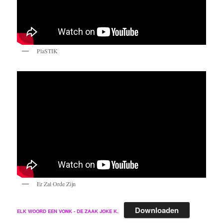
PlaSTIK
Er Zal Orde Zijn
Downloaden
ELK WOORD EEN VONK - DE ZAAK JOKE K.