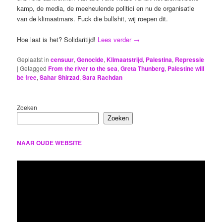
kamp, de media, de meeheulende politici en nu de organisatie
van de klimaatmars. Fuck die bullshit, wij roepen dit.
Hoe laat is het? Solidaritijd!
Lees verder
→
Geplaatst in
censuur
,
Genocide
,
Klimaatstrijd
,
Palestina
,
Repressie
|
Getagged
From the river to the sea
,
Greta Thunberg
,
Palestine will
be free
,
Sahar Shirzad
,
Sara Rachdan
Zoeken
Zoeken
NAAR OUDE WEBSITE