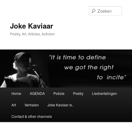
Spring
Spring
naar
naar
Zoek
de
de
primaire
secundaire
Joke Kaviaar
inhoud
inhoud
Poetry, Art, Articles, Activism
Hoofdmenu
Home
AGENDA
Poëzie
Poetry
Liedvertalingen
Art
Verhalen
Joke Kaviaar is..
Contact & other channels