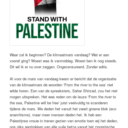
Waar zal ik beginnen? De klimaatmars vandaag? Wat er aan
vooraf ging? Woest was ik vanmiddag. Woest ben ik nog steeds.
Dit wil ik er nu over zeggen. Ongecensureerd. Zonder edits.
Al voor de mars van vandaag kwam er bericht dat de organisatie
van de klimaatmars de woorden ‘From the river to the sea’ niet
wilde horen. Een van de spreeksters, Sahar Shirzad, zou het niet
mogen uitspreken. Het was reden om de leuze ‘From the river to
the sea, Palestine will be free’ juist veelvuldig te scanderen
tijdens de mars. We deden het vanuit het zwart groene blok (eco
anarchisme), maar meer mensen deden het. Ik heb een
Palestijnse vrouw in tranen gezien van emotie toen wij het deden,
ons niks aantrokken van alle vuile hetze vanuit het zionistische