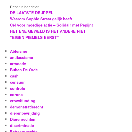
Recente berichten
DE LAATSTE DRUPPEL
Waarom Sophie Straat gelijk heeft
Cel voor moedige actie – Solidair met Pepijn!
HET ENE GEWELD IS HET ANDERE NIET
“EIGEN PIEMELS EERST”
Ableisme
antifascisme
armoede
Buiten De Orde
cash
censuur
controle
corona
crowdfunding
demonstratierecht
dierenbevrijding
Dierenrechten
discriminatie
Extreem rechts