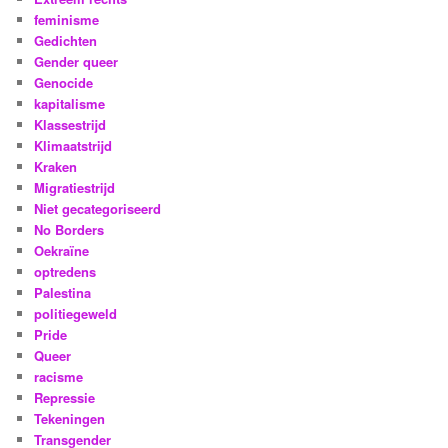
feminisme
Gedichten
Gender queer
Genocide
kapitalisme
Klassestrijd
Klimaatstrijd
Kraken
Migratiestrijd
Niet gecategoriseerd
No Borders
Oekraïne
optredens
Palestina
politiegeweld
Pride
Queer
racisme
Repressie
Tekeningen
Transgender